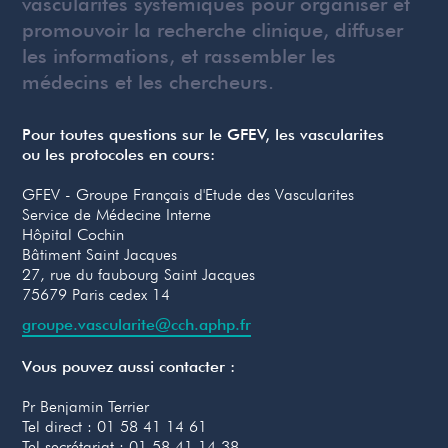
vascularites systémiques pour organiser et
promouvoir la recherche clinique, diffuser
les informations, et rassembler les
médecins et les chercheurs.
Pour toutes questions sur le GFEV, les vascularites
ou les protocoles en cours:
GFEV - Groupe Français d'Etude des Vascularites
Service de Médecine Interne
Hôpital Cochin
Bâtiment Saint Jacques
27, rue du faubourg Saint Jacques
75679 Paris cedex 14
groupe.vascularite@cch.aphp.fr
Vous pouvez aussi contacter :
Pr Benjamin Terrier
‍Tel direct : 01 58 41 14 61
Tel secrétariat : 01 58 41 14 38