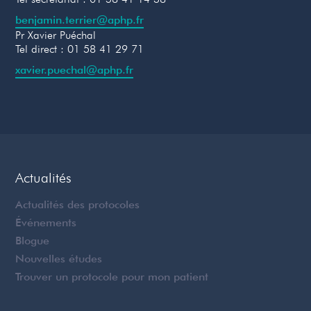
benjamin.terrier@aphp.fr
‍Pr Xavier Puéchal
Tel direct : 01 58 41 29 71
xavier.puechal@aphp.fr
Actualités
Actualités des protocoles
Événements
Blogue
Nouvelles études
Trouver un protocole pour mon patient