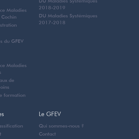
DU Maladies Systémiques
2018-2019
nce Maladies
DU Maladies Systémiques
 Cochin
2017-2018
stration
es du GFEV
nce Maladies
s
naux de
Soins
e formation
es
Le GFEV
ssification
Qui sommes-nous ?
t
Contact