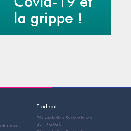
Covid-19 et
la grippe !
Etudiant
DU Maladies Systémiques
2019-2020
onférences