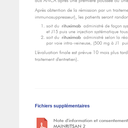
aux ANCA après une première poussée ou une
Après obtention de la rémission par un traiteme
immunosuppresseur), les patients seront rando
soit du
rituximab
administré de façon sy
et J15 puis une injection systématique tous
soit du
rituximab
administré selon la r
par voie intra-veineuse, (500 mg à J1 pu
L'évaluation finale est prévue 10 mois plus ta
traitement d'entretien).
Fichiers supplémentaires
Note d'information et consentemen
MAINRITSAN 2