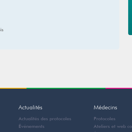
ois
Actualités
Médecins
Actualités des protocoles
Protocoles
Événements
Ateliers et web c