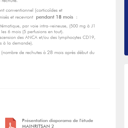
 rechute.
nt conventionnel (corticoïdes et
misés et recevront
pendant 18 mois
:
stématique, par voie intra-veineuse, (500 mg à J1
 les 6 mois (5 perfusions en tout).
éascension des ANCA et/ou des lymphocytes CD19,
is à la demande).
rd (nombre de rechutes à 28 mois après début du
t
Présentation diaporama de l'étude
MAINRITSAN 2