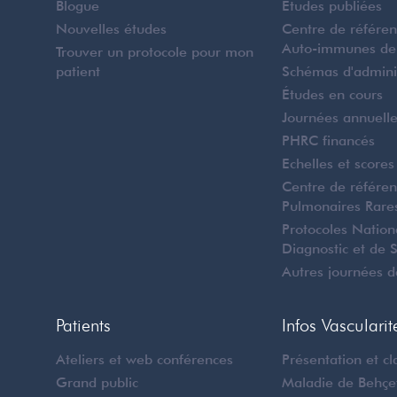
Blogue
Études publiées
Nouvelles études
Centre de référe
Auto-immunes de
Trouver un protocole pour mon
patient
Schémas d'admini
Études en cours
Journées annuell
PHRC financés
Echelles et scores
Centre de référe
Pulmonaires Rare
Protocoles Natio
Diagnostic et de 
Autres journées d
Patients
Infos Vascularit
Ateliers et web conférences
Présentation et cla
Grand public
Maladie de Behçe