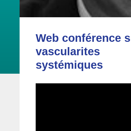
Web conférence s
vascularites
systémiques