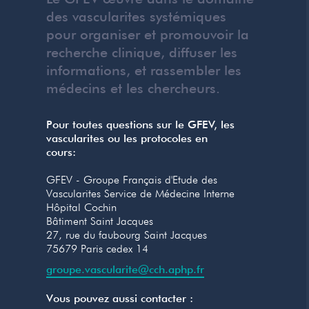
des vascularites systémiques
pour organiser et promouvoir la
recherche clinique, diffuser les
informations, et rassembler les
médecins et les chercheurs.
Pour toutes questions sur le GFEV, les
vascularites ou les protocoles en
cours:
GFEV - Groupe Français d'Etude des
Vascularites Service de Médecine Interne
Hôpital Cochin
Bâtiment Saint Jacques
27, rue du faubourg Saint Jacques
75679 Paris cedex 14
groupe.vascularite@cch.aphp.fr
Vous pouvez aussi contacter :