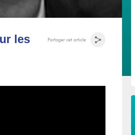
ur les
Partager cet article