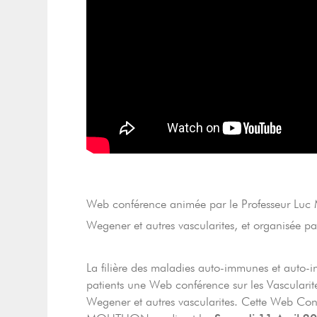
Web conférence animée par le Professeur Luc
Wegener et autres vascularites, et organisée par 
La filière des maladies auto-immunes et auto-i
patients une Web conférence sur les Vascularit
Wegener et autres vascularites. Cette Web Con