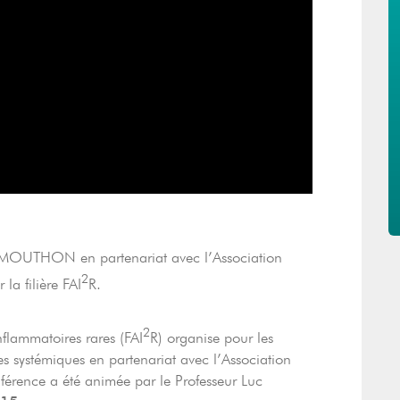
 MOUTHON en partenariat avec l’Association
2
la filière FAI
R.
2
nflammatoires rares (FAI
R) organise pour les
es systémiques en partenariat avec l’Association
férence a été animée par le Professeur Luc