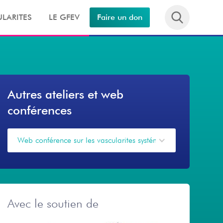
LARITES
LE GFEV
Faire un don
Autres ateliers et web
conférences
Web conférence sur les vascularites systémiques
Avec le soutien de