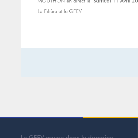
MOUTHON en direct le
Samedi 11 Avril 2
La Filière et le GFEV
Le GFEV œuvre dans le domaine